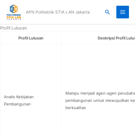
Lewati
ke
Cari
APN Politeknik STIA LAN Jakarta
konten
Profil Lulusan
Profil Lulusan
Deskripsi Profil Lul
Mampu menjadi agen-agen perubaha
Analis Kebijakan
pembangunan untuk mewujudkan keb
Pembangunan
berkualitas